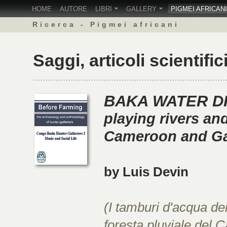
HOME
AUTORE
LIBRI
GALLERY
PIGMEI AFRICANI
Ricerca - Pigmei africani
Saggi, articoli scientifi
BAKA WATER D
playing rivers and
Cameroon and G
by Luis Devin
(I tamburi d'acqua dei
foresta pluviale del