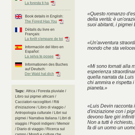
La foresta ti ha
«Questo romanzo d'esor
Book details in English:
della verità: è un'oraz
The Forest Has You
suoi abitanti, i pigmei
Détails du livre en
Français:
La forêt s'empare de toi
«Un'avventura straordi
Información del libro en
mondo che sta veloc
Español:
La selva te posee
Informationen des Buches
«Mi sono tornati alla m
auf Deutsch:
esperienza straordinaria
Der Wald hat dich
quella narrata da Luis
chi ammira e rispetta i
pianeta.»
Tags:
Africa / Foresta pluviale /
Libro sui pigmei africani /
Cacciatori-raccoglitori / Riti
«Luis Devin racconta i
d'iniziazione / Libro di viaggio /
d'iniziazione con i pi
Antropologia culturale / Libri sui
devono fare giri infinit
pigmei / Narrativa italiana / Libri di
Non a tutti è richiest
viaggio / Popoli indigeni / Memoir
fa di un uomo un uomo
/ Diario di viaggio / Ricerca sul
campo / Mondi e culture che