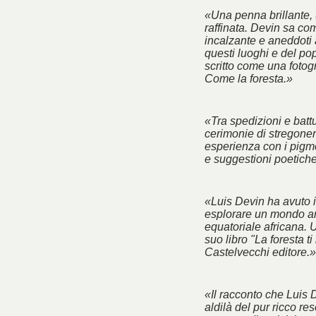
«Una penna brillante, 
raffinata. Devin sa co
incalzante e aneddoti 
questi luoghi e del po
scritto come una fotogra
Come la foresta.»
«Tra spedizioni e battu
cerimonie di stregoner
esperienza con i pigm
e suggestioni poetich
«Luis Devin ha avuto il
esplorare un mondo an
equatoriale africana. 
suo libro "La foresta ti
Castelvecchi editore.»
«Il racconto che Luis 
aldilà del pur ricco res