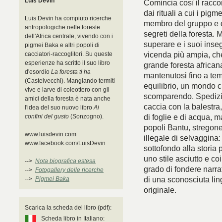
Luis Devin
Comincia così il racco
dai rituali a cui i pig
Luis Devin ha compiuto ricerche
membro del gruppo e co
antropologiche nelle foreste
segreti della foresta. 
dell'Africa centrale, vivendo con i
superare e i suoi inse
pigmei Baka e altri popoli di
vicenda più ampia, che
cacciatori-raccoglitori. Su queste
esperienze ha scritto il suo libro
grande foresta african
d'esordio
La foresta ti ha
mantenutosi fino a tem
(Castelvecchi). Mangiando termiti
equilibrio, un mondo 
vive e larve di coleottero con gli
scomparendo. Spedizion
amici della foresta è nata anche
caccia con la balestra, 
l'idea del suo nuovo libro
Ai
di foglie e di acqua, m
confini del gusto
(Sonzogno).
popoli Bantu, stregone
www.luisdevin.com
illegale di selvaggina
www.facebook.com/LuisDevin
sottofondo alla storia 
uno stile asciutto e co
-->
Nota biografica estesa
grado di fondere narra
-->
Fotogallery delle ricerche
di una sconosciuta lin
-->
Pigmei Baka
originale.
Scarica la scheda del libro (pdf):
Scheda libro in Italiano: