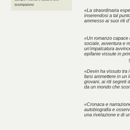
scompaiono
«La straordinaria esp
inserendosi a tal punt
ammesso ai suoi riti d'
«Un romanzo capace d
sociale, avventura e m
un'impalcatura avvincen
epifanie vissute in pr
«Devin ha vissuto tra 
farsi ammettere in un l
giovani, ai riti segreti
da un mondo che sco
«Cronaca e narrazione
autobiografia e osserva
una rivelazione e di u