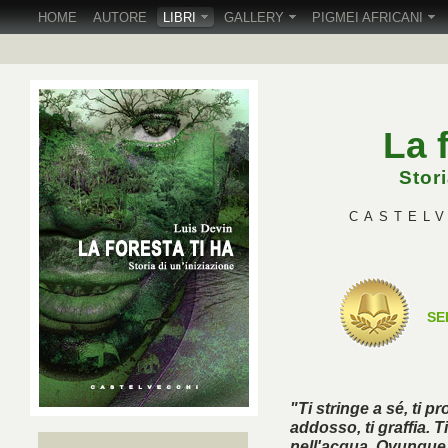
HOME
AUTORE
LIBRI
GALLERY
PIGMEI AFRICANI
La 
Stori
CASTELVE
SE
"Ti stringe a sé, ti pr
addosso, ti graffia. 
nell'acqua. Ovunque tu