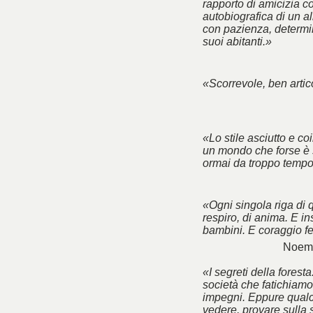
rapporto di amicizia co
autobiografica di un a
con pazienza, determin
suoi abitanti.»
«Scorrevole, ben artico
«Lo stile asciutto e co
un mondo che forse è 
ormai da troppo tempo
«Ogni singola riga di 
respiro, di anima. E ins
bambini. E coraggio f
Noemi
«I segreti della foresta
società che fatichiamo 
impegni. Eppure qualc
vedere, provare sulla 