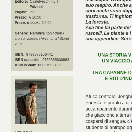
Editore:
Castelvecchi - LIT
suo respiro. Anche a
Edizioni
suoi occhi sono dappe
Pagine:
192
trasforma. Ti inghiott
Prezzo:
€ 16,50
La foresta.
Prezzo e-book:
€ 6,99
Alla fine fai parte de
ruscelli. Le piante e 
Genere:
Narrativa non fiction /
sua appendice. Sei s
Libri di viaggio / Avventura / Storie
vere
UNA STORIA V
ISBN:
9788876156441
ISBN tascabile:
9788865830963
UN VIAGGIO
È arri
ASIN eBook:
B009M5OY88
TRA CAPANNE DI
E RITI D'IN
Africa centrale. Jenghi,
Foresta, è pronto a uc
accampamento durante u
che giacciono a terra n
cosparsi di sangue, c'
studente di antropolog