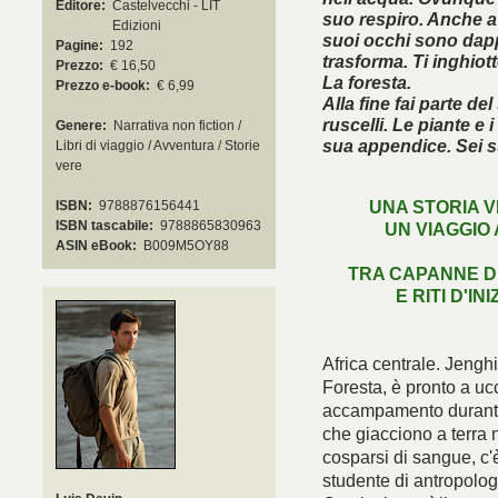
Editore:
Castelvecchi - LIT
suo respiro. Anche a
Edizioni
suoi occhi sono dappe
Pagine:
192
trasforma. Ti inghiott
Prezzo:
€ 16,50
La foresta.
Prezzo e-book:
€ 6,99
Alla fine fai parte de
ruscelli. Le piante e 
Genere:
Narrativa non fiction /
sua appendice. Sei s
Libri di viaggio / Avventura / Storie
vere
UNA STORIA V
ISBN:
9788876156441
ISBN tascabile:
9788865830963
UN VIAGGIO
È arri
ASIN eBook:
B009M5OY88
TRA CAPANNE DI
E RITI D'IN
Africa centrale. Jenghi,
Foresta, è pronto a uc
accampamento durante u
che giacciono a terra n
cosparsi di sangue, c'
studente di antropolog