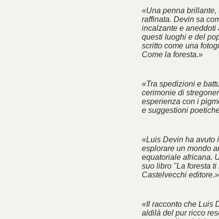
«Una penna brillante, 
raffinata. Devin sa co
incalzante e aneddoti 
questi luoghi e del po
scritto come una fotogra
Come la foresta.»
«Tra spedizioni e battu
cerimonie di stregoner
esperienza con i pigm
e suggestioni poetich
«Luis Devin ha avuto il
esplorare un mondo an
equatoriale africana. 
suo libro "La foresta ti
Castelvecchi editore.»
«Il racconto che Luis 
aldilà del pur ricco res