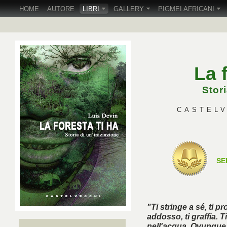
HOME
AUTORE
LIBRI
GALLERY
PIGMEI AFRICANI
La 
Stori
CASTELVE
SE
"Ti stringe a sé, ti pr
addosso, ti graffia. 
nell'acqua. Ovunque tu