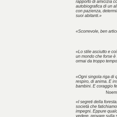
rapporto di amicizia co
autobiografica di un a
con pazienza, determin
suoi abitanti.»
«Scorrevole, ben artico
«Lo stile asciutto e co
un mondo che forse è 
ormai da troppo tempo
«Ogni singola riga di 
respiro, di anima. E ins
bambini. E coraggio f
Noemi
«I segreti della foresta
società che fatichiamo 
impegni. Eppure qualc
vedere, provare sulla 