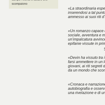
scompaiono
«La straordinaria esp
inserendosi a tal punt
ammesso ai suoi riti d'
«Un romanzo capace d
sociale, avventura e m
un'impalcatura avvincen
epifanie vissute in pr
«Devin ha vissuto tra 
farsi ammettere in un l
giovani, ai riti segreti
da un mondo che sco
«Cronaca e narrazione
autobiografia e osserva
una rivelazione e di u