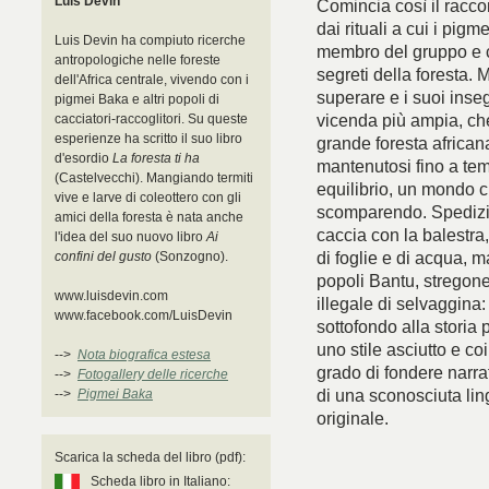
Luis Devin
Comincia così il racco
dai rituali a cui i pig
Luis Devin ha compiuto ricerche
membro del gruppo e co
antropologiche nelle foreste
segreti della foresta. 
dell'Africa centrale, vivendo con i
superare e i suoi inse
pigmei Baka e altri popoli di
vicenda più ampia, che
cacciatori-raccoglitori. Su queste
esperienze ha scritto il suo libro
grande foresta african
d'esordio
La foresta ti ha
mantenutosi fino a tem
(Castelvecchi). Mangiando termiti
equilibrio, un mondo 
vive e larve di coleottero con gli
scomparendo. Spedizion
amici della foresta è nata anche
caccia con la balestra, 
l'idea del suo nuovo libro
Ai
di foglie e di acqua, m
confini del gusto
(Sonzogno).
popoli Bantu, stregone
www.luisdevin.com
illegale di selvaggina
www.facebook.com/LuisDevin
sottofondo alla storia 
uno stile asciutto e co
-->
Nota biografica estesa
grado di fondere narra
-->
Fotogallery delle ricerche
di una sconosciuta lin
-->
Pigmei Baka
originale.
Scarica la scheda del libro (pdf):
Scheda libro in Italiano: