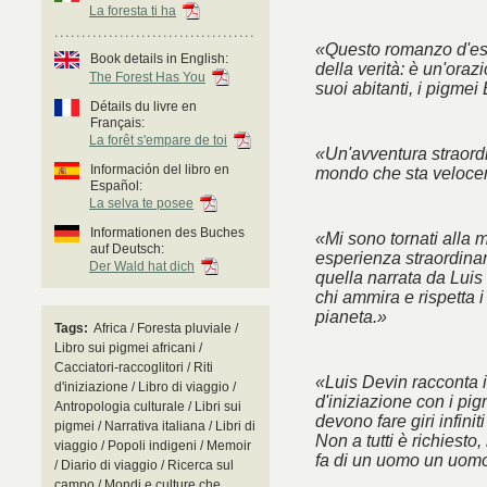
La foresta ti ha
«Questo romanzo d'esor
Book details in English:
della verità: è un'oraz
The Forest Has You
suoi abitanti, i pigmei
Détails du livre en
Français:
La forêt s'empare de toi
«Un'avventura straordi
Información del libro en
mondo che sta veloc
Español:
La selva te posee
Informationen des Buches
«Mi sono tornati alla m
auf Deutsch:
esperienza straordinaria
Der Wald hat dich
quella narrata da Luis
chi ammira e rispetta i
pianeta.»
Tags:
Africa / Foresta pluviale /
Libro sui pigmei africani /
Cacciatori-raccoglitori / Riti
«Luis Devin racconta i
d'iniziazione / Libro di viaggio /
d'iniziazione con i pi
Antropologia culturale / Libri sui
devono fare giri infinit
pigmei / Narrativa italiana / Libri di
Non a tutti è richiest
viaggio / Popoli indigeni / Memoir
fa di un uomo un uomo
/ Diario di viaggio / Ricerca sul
campo / Mondi e culture che