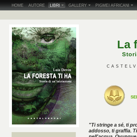
HOME
AUTORE
LIBRI
GALLERY
PIGMEI AFRICANI
La 
Stori
CASTELVE
SE
"Ti stringe a sé, ti pr
addosso, ti graffia. 
nell'acqua. Ovunque tu