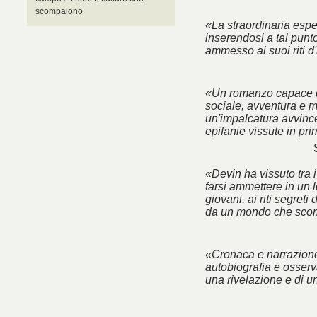
scompaiono
«La straordinaria esp
inserendosi a tal punt
ammesso ai suoi riti d'
«Un romanzo capace d
sociale, avventura e m
un'impalcatura avvincen
epifanie vissute in pr
«Devin ha vissuto tra 
farsi ammettere in un l
giovani, ai riti segreti
da un mondo che sco
«Cronaca e narrazione
autobiografia e osserva
una rivelazione e di u