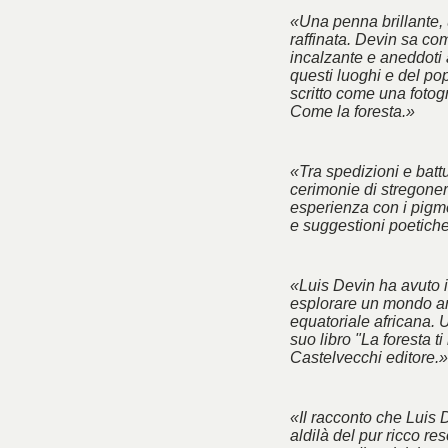
«Una penna brillante, 
raffinata. Devin sa co
incalzante e aneddoti 
questi luoghi e del po
scritto come una fotogra
Come la foresta.»
«Tra spedizioni e battu
cerimonie di stregoner
esperienza con i pigm
e suggestioni poetich
«Luis Devin ha avuto il
esplorare un mondo an
equatoriale africana. 
suo libro "La foresta ti
Castelvecchi editore.»
«Il racconto che Luis 
aldilà del pur ricco res