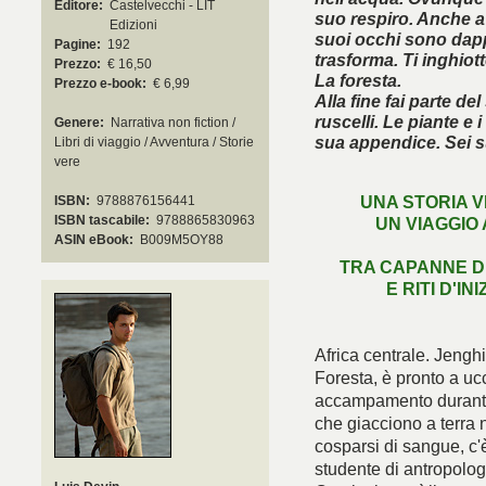
Editore:
Castelvecchi - LIT
suo respiro. Anche a
Edizioni
suoi occhi sono dappe
Pagine:
192
trasforma. Ti inghiott
Prezzo:
€ 16,50
La foresta.
Prezzo e-book:
€ 6,99
Alla fine fai parte de
ruscelli. Le piante e 
Genere:
Narrativa non fiction /
sua appendice. Sei s
Libri di viaggio / Avventura / Storie
vere
UNA STORIA V
ISBN:
9788876156441
ISBN tascabile:
9788865830963
UN VIAGGIO
È arri
ASIN eBook:
B009M5OY88
TRA CAPANNE DI
E RITI D'IN
Africa centrale. Jenghi,
Foresta, è pronto a uc
accampamento durante u
che giacciono a terra n
cosparsi di sangue, c'
studente di antropolog