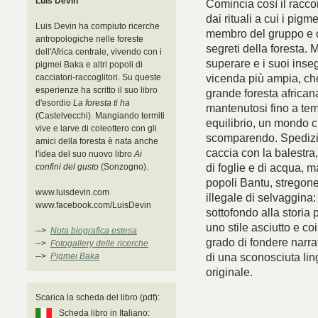
Luis Devin
Comincia così il racco
dai rituali a cui i pig
Luis Devin ha compiuto ricerche
membro del gruppo e co
antropologiche nelle foreste
segreti della foresta. 
dell'Africa centrale, vivendo con i
superare e i suoi inse
pigmei Baka e altri popoli di
vicenda più ampia, che
cacciatori-raccoglitori. Su queste
esperienze ha scritto il suo libro
grande foresta african
d'esordio
La foresta ti ha
mantenutosi fino a tem
(Castelvecchi). Mangiando termiti
equilibrio, un mondo 
vive e larve di coleottero con gli
scomparendo. Spedizion
amici della foresta è nata anche
caccia con la balestra, 
l'idea del suo nuovo libro
Ai
di foglie e di acqua, m
confini del gusto
(Sonzogno).
popoli Bantu, stregone
www.luisdevin.com
illegale di selvaggina
www.facebook.com/LuisDevin
sottofondo alla storia 
uno stile asciutto e co
-->
Nota biografica estesa
grado di fondere narra
-->
Fotogallery delle ricerche
di una sconosciuta lin
-->
Pigmei Baka
originale.
Scarica la scheda del libro (pdf):
Scheda libro in Italiano: