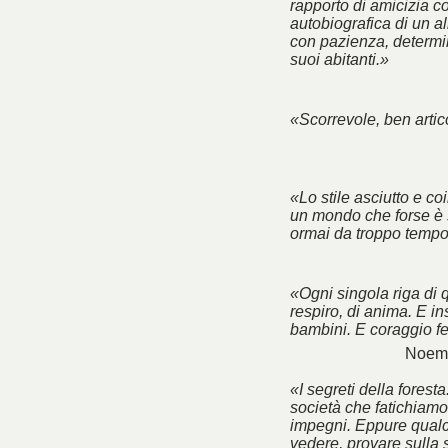
rapporto di amicizia co
autobiografica di un a
con pazienza, determin
suoi abitanti.»
«Scorrevole, ben artico
«Lo stile asciutto e co
un mondo che forse è 
ormai da troppo tempo
«Ogni singola riga di 
respiro, di anima. E ins
bambini. E coraggio f
Noemi
«I segreti della foresta
società che fatichiamo 
impegni. Eppure qualc
vedere, provare sulla 