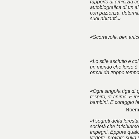
rapporto di amicizia co
autobiografica di un a
con pazienza, determin
suoi abitanti.»
«Scorrevole, ben artico
«Lo stile asciutto e co
un mondo che forse è 
ormai da troppo tempo
«Ogni singola riga di 
respiro, di anima. E ins
bambini. E coraggio f
Noemi
«I segreti della foresta
società che fatichiamo 
impegni. Eppure qualc
vedere, provare sulla 