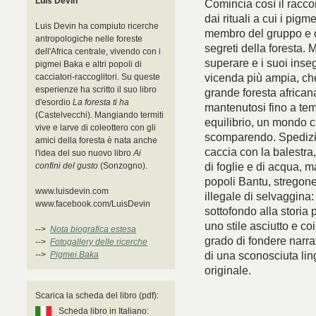
Luis Devin
Comincia così il racco
dai rituali a cui i pig
Luis Devin ha compiuto ricerche
membro del gruppo e co
antropologiche nelle foreste
segreti della foresta. 
dell'Africa centrale, vivendo con i
superare e i suoi inse
pigmei Baka e altri popoli di
vicenda più ampia, che
cacciatori-raccoglitori. Su queste
esperienze ha scritto il suo libro
grande foresta african
d'esordio
La foresta ti ha
mantenutosi fino a tem
(Castelvecchi). Mangiando termiti
equilibrio, un mondo 
vive e larve di coleottero con gli
scomparendo. Spedizion
amici della foresta è nata anche
caccia con la balestra, 
l'idea del suo nuovo libro
Ai
di foglie e di acqua, m
confini del gusto
(Sonzogno).
popoli Bantu, stregone
www.luisdevin.com
illegale di selvaggina
www.facebook.com/LuisDevin
sottofondo alla storia 
uno stile asciutto e co
-->
Nota biografica estesa
grado di fondere narra
-->
Fotogallery delle ricerche
di una sconosciuta lin
-->
Pigmei Baka
originale.
Scarica la scheda del libro (pdf):
Scheda libro in Italiano: