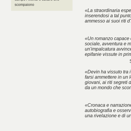
scompaiono
«La straordinaria esp
inserendosi a tal punt
ammesso ai suoi riti d'
«Un romanzo capace d
sociale, avventura e m
un'impalcatura avvincen
epifanie vissute in pr
«Devin ha vissuto tra 
farsi ammettere in un l
giovani, ai riti segreti
da un mondo che sco
«Cronaca e narrazione
autobiografia e osserva
una rivelazione e di u