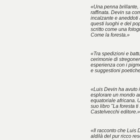
«Una penna brillante, 
raffinata. Devin sa co
incalzante e aneddoti 
questi luoghi e del po
scritto come una fotogra
Come la foresta.»
«Tra spedizioni e battu
cerimonie di stregoner
esperienza con i pigm
e suggestioni poetich
«Luis Devin ha avuto il
esplorare un mondo an
equatoriale africana. 
suo libro "La foresta ti
Castelvecchi editore.»
«Il racconto che Luis 
aldilà del pur ricco res