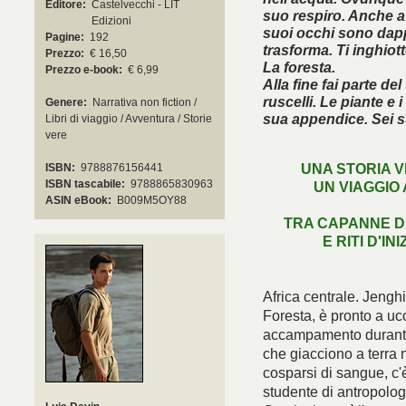
Editore:
Castelvecchi - LIT
suo respiro. Anche a
Edizioni
suoi occhi sono dappe
Pagine:
192
trasforma. Ti inghiott
Prezzo:
€ 16,50
La foresta.
Prezzo e-book:
€ 6,99
Alla fine fai parte de
ruscelli. Le piante e 
Genere:
Narrativa non fiction /
sua appendice. Sei s
Libri di viaggio / Avventura / Storie
vere
UNA STORIA V
ISBN:
9788876156441
ISBN tascabile:
9788865830963
UN VIAGGIO
È arri
ASIN eBook:
B009M5OY88
TRA CAPANNE DI
E RITI D'IN
Africa centrale. Jenghi,
Foresta, è pronto a uc
accampamento durante u
che giacciono a terra n
cosparsi di sangue, c'
studente di antropolog