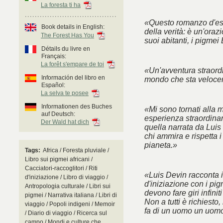
La foresta ti ha
«Questo romanzo d'esor
Book details in English:
della verità: è un'oraz
The Forest Has You
suoi abitanti, i pigmei
Détails du livre en
Français:
La forêt s'empare de toi
«Un'avventura straordi
Información del libro en
mondo che sta veloc
Español:
La selva te posee
Informationen des Buches
«Mi sono tornati alla m
auf Deutsch:
esperienza straordinaria
Der Wald hat dich
quella narrata da Luis
chi ammira e rispetta i
pianeta.»
Tags:
Africa / Foresta pluviale /
Libro sui pigmei africani /
Cacciatori-raccoglitori / Riti
«Luis Devin racconta i
d'iniziazione / Libro di viaggio /
d'iniziazione con i pi
Antropologia culturale / Libri sui
devono fare giri infinit
pigmei / Narrativa italiana / Libri di
Non a tutti è richiest
viaggio / Popoli indigeni / Memoir
fa di un uomo un uomo
/ Diario di viaggio / Ricerca sul
campo / Mondi e culture che