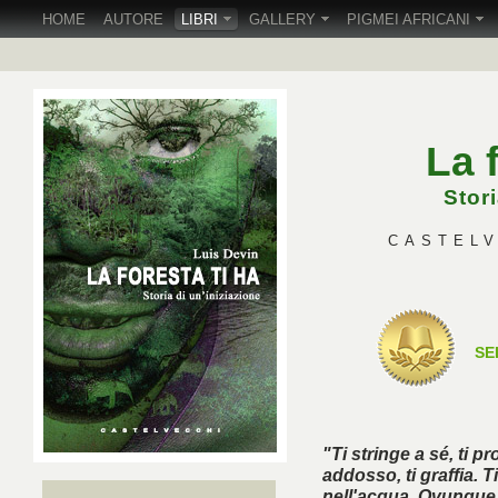
HOME
AUTORE
LIBRI
GALLERY
PIGMEI AFRICANI
La 
Stori
CASTELVE
SE
"Ti stringe a sé, ti pr
addosso, ti graffia. 
nell'acqua. Ovunque tu