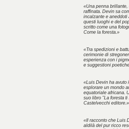
«Una penna brillante, 
raffinata. Devin sa co
incalzante e aneddoti 
questi luoghi e del po
scritto come una fotogra
Come la foresta.»
«Tra spedizioni e battu
cerimonie di stregoner
esperienza con i pigm
e suggestioni poetich
«Luis Devin ha avuto il
esplorare un mondo an
equatoriale africana. 
suo libro "La foresta ti
Castelvecchi editore.»
«Il racconto che Luis 
aldilà del pur ricco res