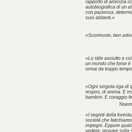
rapporto di amicizia co
autobiografica di un a
con pazienza, determin
suoi abitanti.»
«Scorrevole, ben artico
«Lo stile asciutto e co
un mondo che forse è 
ormai da troppo tempo
«Ogni singola riga di 
respiro, di anima. E ins
bambini. E coraggio f
Noemi
«I segreti della foresta
società che fatichiamo 
impegni. Eppure qualc
vedere, provare sulla 