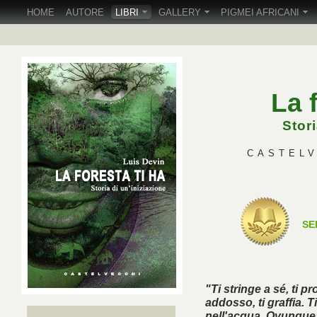
HOME
AUTORE
LIBRI
GALLERY
PIGMEI AFRICANI
La 
Stori
CASTELVE
SE
"Ti stringe a sé, ti pr
addosso, ti graffia. 
nell'acqua. Ovunque tu