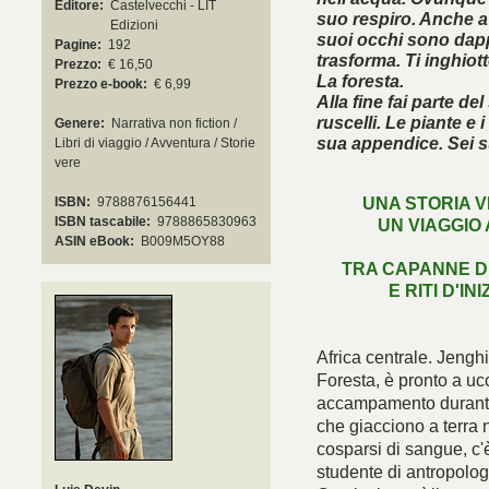
Editore:
Castelvecchi - LIT
suo respiro. Anche a
Edizioni
suoi occhi sono dappe
Pagine:
192
trasforma. Ti inghiott
Prezzo:
€ 16,50
La foresta.
Prezzo e-book:
€ 6,99
Alla fine fai parte de
ruscelli. Le piante e 
Genere:
Narrativa non fiction /
sua appendice. Sei s
Libri di viaggio / Avventura / Storie
vere
UNA STORIA V
ISBN:
9788876156441
ISBN tascabile:
9788865830963
UN VIAGGIO
È arri
ASIN eBook:
B009M5OY88
TRA CAPANNE DI
E RITI D'IN
Africa centrale. Jenghi,
Foresta, è pronto a uc
accampamento durante u
che giacciono a terra n
cosparsi di sangue, c'
studente di antropolog