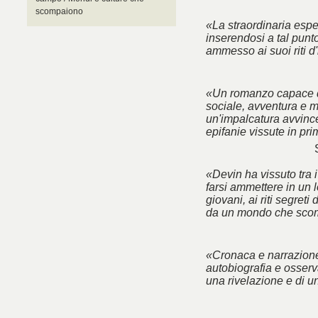
scompaiono
«La straordinaria esp
inserendosi a tal punt
ammesso ai suoi riti d'
«Un romanzo capace d
sociale, avventura e m
un'impalcatura avvincen
epifanie vissute in pr
«Devin ha vissuto tra 
farsi ammettere in un l
giovani, ai riti segreti
da un mondo che sco
«Cronaca e narrazione
autobiografia e osserva
una rivelazione e di u