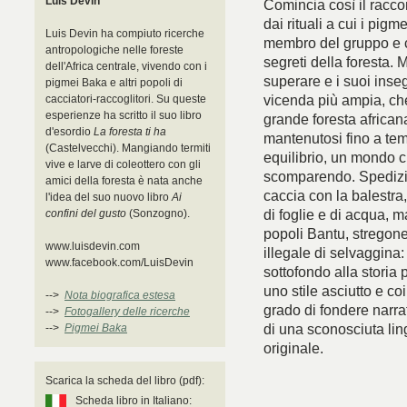
Luis Devin
Comincia così il racco
dai rituali a cui i pig
Luis Devin ha compiuto ricerche
membro del gruppo e co
antropologiche nelle foreste
segreti della foresta. 
dell'Africa centrale, vivendo con i
superare e i suoi inse
pigmei Baka e altri popoli di
vicenda più ampia, che
cacciatori-raccoglitori. Su queste
esperienze ha scritto il suo libro
grande foresta african
d'esordio
La foresta ti ha
mantenutosi fino a tem
(Castelvecchi). Mangiando termiti
equilibrio, un mondo 
vive e larve di coleottero con gli
scomparendo. Spedizion
amici della foresta è nata anche
caccia con la balestra, 
l'idea del suo nuovo libro
Ai
di foglie e di acqua, m
confini del gusto
(Sonzogno).
popoli Bantu, stregone
www.luisdevin.com
illegale di selvaggina
www.facebook.com/LuisDevin
sottofondo alla storia 
uno stile asciutto e co
-->
Nota biografica estesa
grado di fondere narra
-->
Fotogallery delle ricerche
di una sconosciuta lin
-->
Pigmei Baka
originale.
Scarica la scheda del libro (pdf):
Scheda libro in Italiano: