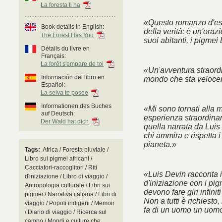
La foresta ti ha
«Questo romanzo d'esor
Book details in English:
della verità: è un'oraz
The Forest Has You
suoi abitanti, i pigmei
Détails du livre en
Français:
La forêt s'empare de toi
«Un'avventura straordi
Información del libro en
mondo che sta veloc
Español:
La selva te posee
Informationen des Buches
«Mi sono tornati alla m
auf Deutsch:
esperienza straordinaria
Der Wald hat dich
quella narrata da Luis
chi ammira e rispetta i
pianeta.»
Tags:
Africa / Foresta pluviale /
Libro sui pigmei africani /
Cacciatori-raccoglitori / Riti
«Luis Devin racconta i
d'iniziazione / Libro di viaggio /
d'iniziazione con i pi
Antropologia culturale / Libri sui
devono fare giri infinit
pigmei / Narrativa italiana / Libri di
Non a tutti è richiest
viaggio / Popoli indigeni / Memoir
fa di un uomo un uomo
/ Diario di viaggio / Ricerca sul
campo / Mondi e culture che