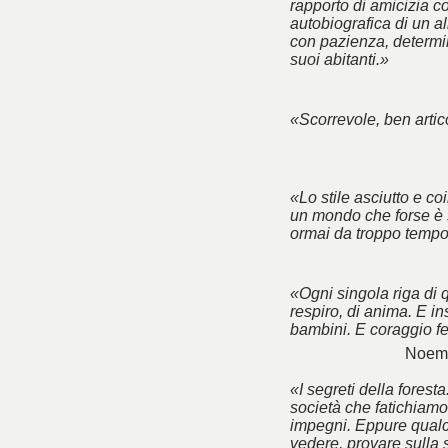
rapporto di amicizia co
autobiografica di un a
con pazienza, determin
suoi abitanti.»
«Scorrevole, ben artico
«Lo stile asciutto e co
un mondo che forse è 
ormai da troppo tempo
«Ogni singola riga di 
respiro, di anima. E ins
bambini. E coraggio f
Noemi
«I segreti della foresta
società che fatichiamo 
impegni. Eppure qualc
vedere, provare sulla 