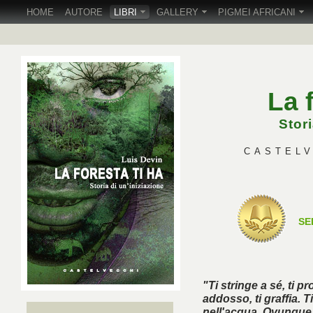
HOME
AUTORE
LIBRI
GALLERY
PIGMEI AFRICANI
La 
Stori
CASTELVE
SE
"Ti stringe a sé, ti pr
addosso, ti graffia. 
nell'acqua. Ovunque tu