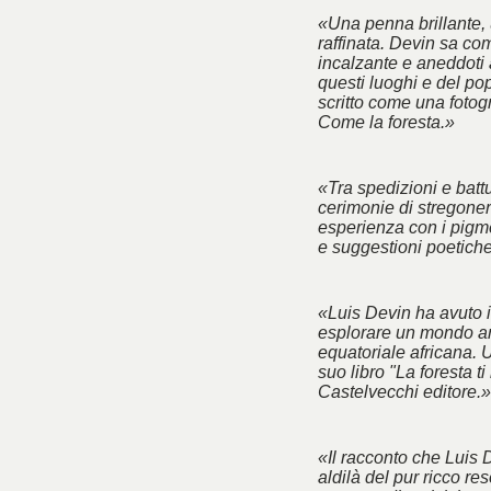
«Una penna brillante, 
raffinata. Devin sa co
incalzante e aneddoti 
questi luoghi e del po
scritto come una fotogra
Come la foresta.»
«Tra spedizioni e battu
cerimonie di stregoner
esperienza con i pigm
e suggestioni poetich
«Luis Devin ha avuto il
esplorare un mondo an
equatoriale africana. 
suo libro "La foresta ti
Castelvecchi editore.»
«Il racconto che Luis 
aldilà del pur ricco res