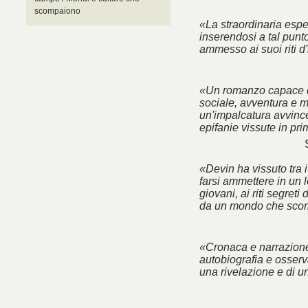
scompaiono
«La straordinaria esp
inserendosi a tal punt
ammesso ai suoi riti d'
«Un romanzo capace d
sociale, avventura e m
un'impalcatura avvincen
epifanie vissute in pr
«Devin ha vissuto tra 
farsi ammettere in un l
giovani, ai riti segreti
da un mondo che sco
«Cronaca e narrazione
autobiografia e osserva
una rivelazione e di u