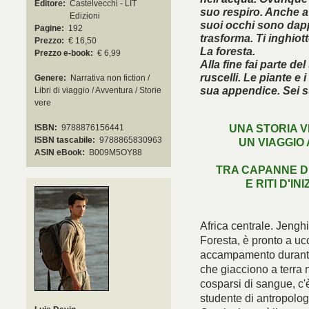
Editore:
Castelvecchi - LIT
suo respiro. Anche a
Edizioni
suoi occhi sono dappe
Pagine:
192
trasforma. Ti inghiott
Prezzo:
€ 16,50
La foresta.
Prezzo e-book:
€ 6,99
Alla fine fai parte de
ruscelli. Le piante e 
Genere:
Narrativa non fiction /
sua appendice. Sei s
Libri di viaggio / Avventura / Storie
vere
UNA STORIA V
ISBN:
9788876156441
ISBN tascabile:
9788865830963
UN VIAGGIO
È arri
ASIN eBook:
B009M5OY88
TRA CAPANNE DI
E RITI D'IN
Africa centrale. Jenghi,
Foresta, è pronto a uc
accampamento durante u
che giacciono a terra n
cosparsi di sangue, c'
studente di antropolog