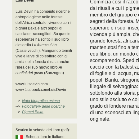
Luis Devin
Comincia così il racco
dai rituali a cui i pig
Luis Devin ha compiuto ricerche
membro del gruppo e co
antropologiche nelle foreste
segreti della foresta. 
dell'Africa centrale, vivendo con i
superare e i suoi inse
pigmei Baka e altri popoli di
vicenda più ampia, che
cacciatori-raccoglitori. Su queste
esperienze ha scritto il suo libro
grande foresta african
d'esordio
La foresta ti ha
mantenutosi fino a tem
(Castelvecchi). Mangiando termiti
equilibrio, un mondo 
vive e larve di coleottero con gli
scomparendo. Spedizion
amici della foresta è nata anche
caccia con la balestra, 
l'idea del suo nuovo libro
Ai
di foglie e di acqua, m
confini del gusto
(Sonzogno).
popoli Bantu, stregone
www.luisdevin.com
illegale di selvaggina
www.facebook.com/LuisDevin
sottofondo alla storia 
uno stile asciutto e co
-->
Nota biografica estesa
grado di fondere narra
-->
Fotogallery delle ricerche
di una sconosciuta lin
-->
Pigmei Baka
originale.
Scarica la scheda del libro (pdf):
Scheda libro in Italiano: