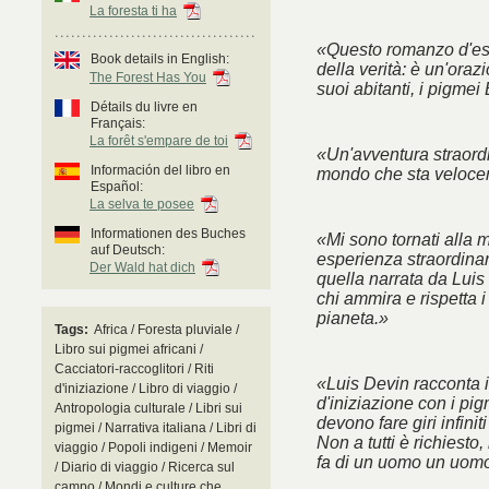
La foresta ti ha
«Questo romanzo d'esor
Book details in English:
della verità: è un'oraz
The Forest Has You
suoi abitanti, i pigmei
Détails du livre en
Français:
La forêt s'empare de toi
«Un'avventura straordi
Información del libro en
mondo che sta veloc
Español:
La selva te posee
Informationen des Buches
«Mi sono tornati alla m
auf Deutsch:
esperienza straordinaria
Der Wald hat dich
quella narrata da Luis
chi ammira e rispetta i
pianeta.»
Tags:
Africa / Foresta pluviale /
Libro sui pigmei africani /
Cacciatori-raccoglitori / Riti
«Luis Devin racconta i
d'iniziazione / Libro di viaggio /
d'iniziazione con i pi
Antropologia culturale / Libri sui
devono fare giri infinit
pigmei / Narrativa italiana / Libri di
Non a tutti è richiest
viaggio / Popoli indigeni / Memoir
fa di un uomo un uomo
/ Diario di viaggio / Ricerca sul
campo / Mondi e culture che