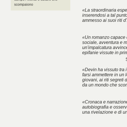
scompaiono
«La straordinaria esp
inserendosi a tal punt
ammesso ai suoi riti d'
«Un romanzo capace d
sociale, avventura e m
un'impalcatura avvincen
epifanie vissute in pr
«Devin ha vissuto tra 
farsi ammettere in un l
giovani, ai riti segreti
da un mondo che sco
«Cronaca e narrazione
autobiografia e osserva
una rivelazione e di u