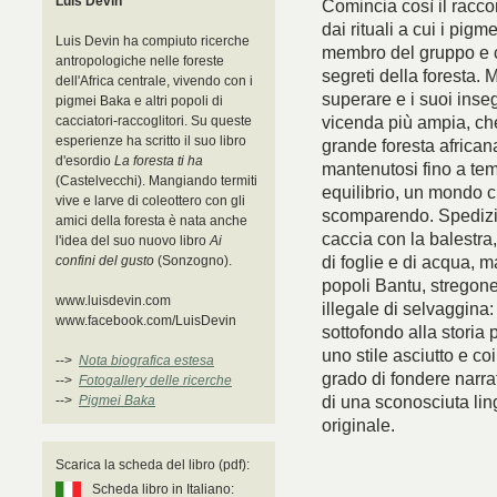
Luis Devin
Comincia così il racco
dai rituali a cui i pig
Luis Devin ha compiuto ricerche
membro del gruppo e co
antropologiche nelle foreste
segreti della foresta. 
dell'Africa centrale, vivendo con i
superare e i suoi inse
pigmei Baka e altri popoli di
vicenda più ampia, che
cacciatori-raccoglitori. Su queste
esperienze ha scritto il suo libro
grande foresta african
d'esordio
La foresta ti ha
mantenutosi fino a tem
(Castelvecchi). Mangiando termiti
equilibrio, un mondo 
vive e larve di coleottero con gli
scomparendo. Spedizion
amici della foresta è nata anche
caccia con la balestra, 
l'idea del suo nuovo libro
Ai
di foglie e di acqua, m
confini del gusto
(Sonzogno).
popoli Bantu, stregone
www.luisdevin.com
illegale di selvaggina
www.facebook.com/LuisDevin
sottofondo alla storia 
uno stile asciutto e co
-->
Nota biografica estesa
grado di fondere narra
-->
Fotogallery delle ricerche
di una sconosciuta lin
-->
Pigmei Baka
originale.
Scarica la scheda del libro (pdf):
Scheda libro in Italiano: