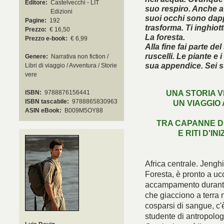
Editore:
Castelvecchi - LIT
suo respiro. Anche a
Edizioni
suoi occhi sono dappe
Pagine:
192
trasforma. Ti inghiott
Prezzo:
€ 16,50
La foresta.
Prezzo e-book:
€ 6,99
Alla fine fai parte de
ruscelli. Le piante e 
Genere:
Narrativa non fiction /
sua appendice. Sei s
Libri di viaggio / Avventura / Storie
vere
UNA STORIA V
ISBN:
9788876156441
ISBN tascabile:
9788865830963
UN VIAGGIO
È arri
ASIN eBook:
B009M5OY88
TRA CAPANNE DI
E RITI D'IN
Africa centrale. Jenghi,
Foresta, è pronto a uc
accampamento durante u
che giacciono a terra n
cosparsi di sangue, c'
studente di antropolog