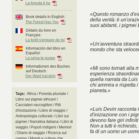
La foresta ti ha
«Questo romanzo d'esor
Book details in English:
della verità: è un'oraz
The Forest Has You
suoi abitanti, i pigmei
Détails du livre en
Français:
La forêt s'empare de toi
«Un'avventura straordi
Información del libro en
mondo che sta veloc
Español:
La selva te posee
Informationen des Buches
«Mi sono tornati alla m
auf Deutsch:
esperienza straordinaria
Der Wald hat dich
quella narrata da Luis
chi ammira e rispetta i
pianeta.»
Tags:
Africa / Foresta pluviale /
Libro sui pigmei africani /
Cacciatori-raccoglitori / Riti
«Luis Devin racconta i
d'iniziazione / Libro di viaggio /
d'iniziazione con i pi
Antropologia culturale / Libri sui
devono fare giri infinit
pigmei / Narrativa italiana / Libri di
Non a tutti è richiest
viaggio / Popoli indigeni / Memoir
fa di un uomo un uomo
/ Diario di viaggio / Ricerca sul
campo / Mondi e culture che