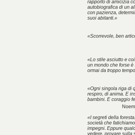
rapporto di amicizia co
autobiografica di un a
con pazienza, determin
suoi abitanti.»
«Scorrevole, ben artico
«Lo stile asciutto e co
un mondo che forse è 
ormai da troppo tempo
«Ogni singola riga di 
respiro, di anima. E ins
bambini. E coraggio f
Noemi
«I segreti della foresta
società che fatichiamo 
impegni. Eppure qualc
vedere, provare sulla 