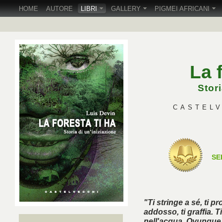
HOME
AUTORE
LIBRI
GALLERY
PIGMEI AFRICANI
La 
Stori
CASTELVE
SE
"Ti stringe a sé, ti pr
addosso, ti graffia. 
nell'acqua. Ovunque tu