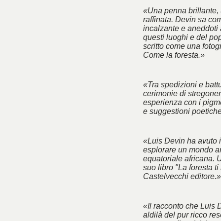
«Una penna brillante, 
raffinata. Devin sa co
incalzante e aneddoti 
questi luoghi e del po
scritto come una fotogra
Come la foresta.»
«Tra spedizioni e battu
cerimonie di stregoner
esperienza con i pigm
e suggestioni poetich
«Luis Devin ha avuto il
esplorare un mondo an
equatoriale africana. 
suo libro "La foresta ti
Castelvecchi editore.»
«Il racconto che Luis 
aldilà del pur ricco res