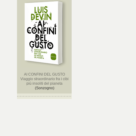
AI CONFINI DEL GUSTO
Viaggio straordinario fra i cibi
più insoliti del pianeta
(Sonzogno)