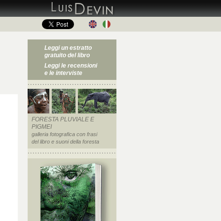
Leggi un estratto
gratuito del libro
Leggi le recensioni
e le interviste
FORESTA PLUVIALE E
PIGMEI
galleria fotografica con frasi
del libro e suoni della foresta