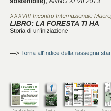
sostenibile)
,
ANNO XLVII 2013
XXXVIII Incontro Internazionale Macr
LIBRO: LA FORESTA TI HA
Storia di un'iniziazione
--->
Torna all'indice della rassegna st
Vai alla scheda
Pagina
Vai alla
Scarica