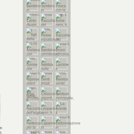
un
ro