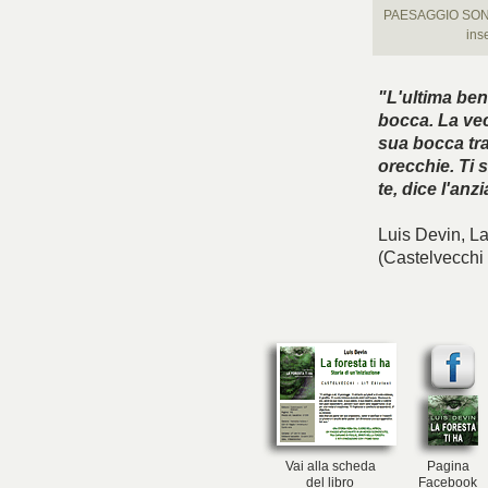
PAESAGGIO SONORO
ins
"L'ultima be
bocca. La vecc
sua bocca tra 
orecchie. Ti s
te, dice l'anz
Luis Devin,
La
(Castelvecchi 
Vai alla scheda
Pagina
del libro
Facebook