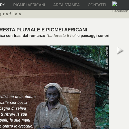
ERY
PIGMEI AFRICANI
AREA STAMPA
CONTATTI
grafica
RESTA PLUVIALE E PIGMEI AFRICANI
fica con frasi dal romanzo
"
La foresta ti ha
"
e paesaggi sonori