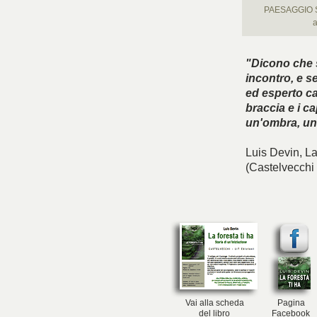
PAESAGGIO SO
a
"Dicono che s
incontro, e s
ed esperto ca
braccia e i c
un'ombra, uno
Luis Devin,
La
(Castelvecchi 
Vai alla scheda
Pagina
del libro
Facebook