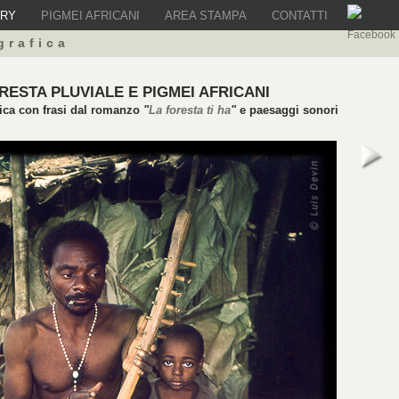
ERY
PIGMEI AFRICANI
AREA STAMPA
CONTATTI
grafica
RESTA PLUVIALE E PIGMEI AFRICANI
fica con frasi dal romanzo
"
La foresta ti ha
"
e paesaggi sonori