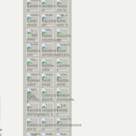
un
ro