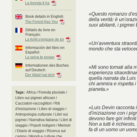
La foresta ti ha
«Questo romanzo d'esor
Book details in English:
della verità: è un'oraz
The Forest Has You
suoi abitanti, i pigmei
Détails du livre en
Français:
La forêt s'empare de toi
«Un'avventura straordi
Información del libro en
mondo che sta veloc
Español:
La selva te posee
Informationen des Buches
«Mi sono tornati alla m
auf Deutsch:
esperienza straordinaria
Der Wald hat dich
quella narrata da Luis
chi ammira e rispetta i
pianeta.»
Tags:
Africa / Foresta pluviale /
Libro sui pigmei africani /
Cacciatori-raccoglitori / Riti
«Luis Devin racconta i
d'iniziazione / Libro di viaggio /
d'iniziazione con i pi
Antropologia culturale / Libri sui
devono fare giri infinit
pigmei / Narrativa italiana / Libri di
Non a tutti è richiest
viaggio / Popoli indigeni / Memoir
fa di un uomo un uomo
/ Diario di viaggio / Ricerca sul
campo / Mondi e culture che