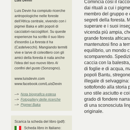
Luis Devin
Comincia così il racco
dai rituali a cui i pig
Luis Devin ha compiuto ricerche
membro del gruppo e co
antropologiche nelle foreste
segreti della foresta. 
dell'Africa centrale, vivendo con i
superare e i suoi inse
pigmei Baka e altri popoli di
vicenda più ampia, che
cacciatori-raccoglitori. Su queste
esperienze ha scritto il suo libro
grande foresta african
d'esordio
La foresta ti ha
mantenutosi fino a tem
(Castelvecchi). Mangiando termiti
equilibrio, un mondo 
vive e larve di coleottero con gli
scomparendo. Spedizion
amici della foresta è nata anche
caccia con la balestra, 
l'idea del suo nuovo libro
Ai
di foglie e di acqua, m
confini del gusto
(Sonzogno).
popoli Bantu, stregone
www.luisdevin.com
illegale di selvaggina
www.facebook.com/LuisDevin
sottofondo alla storia 
uno stile asciutto e co
-->
Nota biografica estesa
grado di fondere narra
-->
Fotogallery delle ricerche
di una sconosciuta lin
-->
Pigmei Baka
originale.
Scarica la scheda del libro (pdf):
Scheda libro in Italiano: