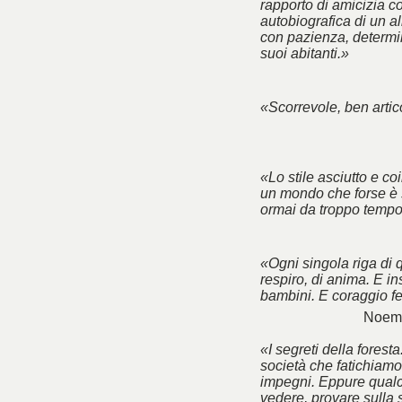
rapporto di amicizia co
autobiografica di un a
con pazienza, determin
suoi abitanti.»
«Scorrevole, ben artico
«Lo stile asciutto e co
un mondo che forse è 
ormai da troppo tempo
«Ogni singola riga di 
respiro, di anima. E ins
bambini. E coraggio f
Noemi
«I segreti della foresta
società che fatichiamo 
impegni. Eppure qualc
vedere, provare sulla 