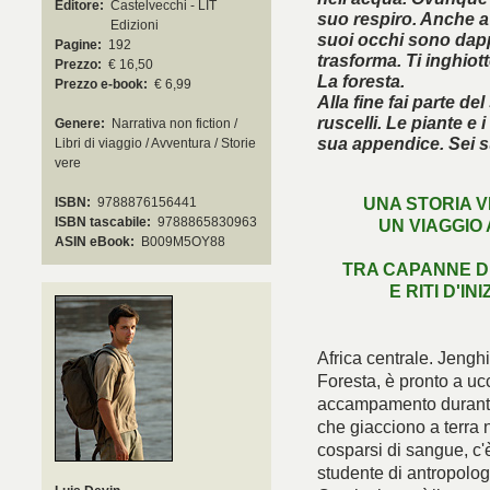
Editore:
Castelvecchi - LIT
suo respiro. Anche a
Edizioni
suoi occhi sono dappe
Pagine:
192
trasforma. Ti inghiott
Prezzo:
€ 16,50
La foresta.
Prezzo e-book:
€ 6,99
Alla fine fai parte de
ruscelli. Le piante e 
Genere:
Narrativa non fiction /
sua appendice. Sei s
Libri di viaggio / Avventura / Storie
vere
UNA STORIA V
ISBN:
9788876156441
ISBN tascabile:
9788865830963
UN VIAGGIO
È arri
ASIN eBook:
B009M5OY88
TRA CAPANNE DI
E RITI D'IN
Africa centrale. Jenghi,
Foresta, è pronto a uc
accampamento durante u
che giacciono a terra n
cosparsi di sangue, c'
studente di antropolog