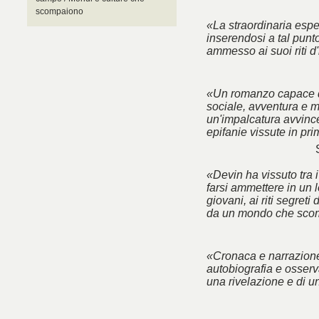
scompaiono
«La straordinaria esp
inserendosi a tal punt
ammesso ai suoi riti d'
«Un romanzo capace d
sociale, avventura e m
un'impalcatura avvincen
epifanie vissute in pr
«Devin ha vissuto tra 
farsi ammettere in un l
giovani, ai riti segreti
da un mondo che sco
«Cronaca e narrazione
autobiografia e osserva
una rivelazione e di u