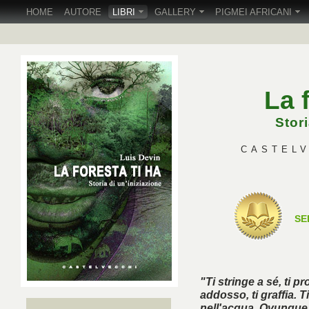
HOME
AUTORE
LIBRI
GALLERY
PIGMEI AFRICANI
La 
Stori
CASTELVE
SE
"Ti stringe a sé, ti pr
addosso, ti graffia. 
nell'acqua. Ovunque tu