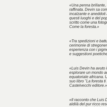
«Una penna brillante, 
raffinata. Devin sa co
incalzante e aneddoti 
questi luoghi e del po
scritto come una fotogra
Come la foresta.»
«Tra spedizioni e battu
cerimonie di stregoner
esperienza con i pigm
e suggestioni poetich
«Luis Devin ha avuto il
esplorare un mondo an
equatoriale africana. 
suo libro "La foresta ti
Castelvecchi editore.»
«Il racconto che Luis 
aldilà del pur ricco res