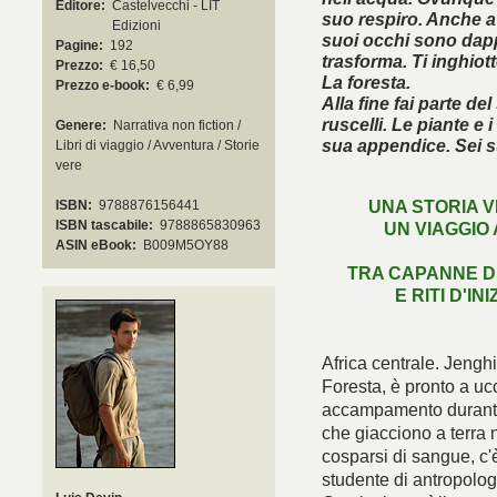
Editore:
Castelvecchi - LIT
suo respiro. Anche a
Edizioni
suoi occhi sono dappe
Pagine:
192
trasforma. Ti inghiott
Prezzo:
€ 16,50
La foresta.
Prezzo e-book:
€ 6,99
Alla fine fai parte de
ruscelli. Le piante e 
Genere:
Narrativa non fiction /
sua appendice. Sei s
Libri di viaggio / Avventura / Storie
vere
UNA STORIA V
ISBN:
9788876156441
ISBN tascabile:
9788865830963
UN VIAGGIO
È arri
ASIN eBook:
B009M5OY88
TRA CAPANNE DI
E RITI D'IN
Africa centrale. Jenghi,
Foresta, è pronto a uc
accampamento durante u
che giacciono a terra n
cosparsi di sangue, c'
studente di antropolog