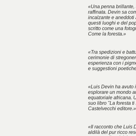
«Una penna brillante, 
raffinata. Devin sa co
incalzante e aneddoti 
questi luoghi e del po
scritto come una fotogra
Come la foresta.»
«Tra spedizioni e battu
cerimonie di stregoner
esperienza con i pigm
e suggestioni poetich
«Luis Devin ha avuto il
esplorare un mondo an
equatoriale africana. 
suo libro "La foresta ti
Castelvecchi editore.»
«Il racconto che Luis 
aldilà del pur ricco res