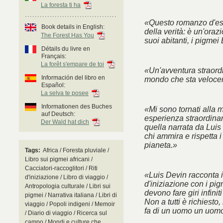
La foresta ti ha
«Questo romanzo d'esor
Book details in English:
della verità: è un'oraz
The Forest Has You
suoi abitanti, i pigmei
Détails du livre en
Français:
La forêt s'empare de toi
«Un'avventura straordi
Información del libro en
mondo che sta veloc
Español:
La selva te posee
Informationen des Buches
«Mi sono tornati alla m
auf Deutsch:
esperienza straordinaria
Der Wald hat dich
quella narrata da Luis
chi ammira e rispetta i
pianeta.»
Tags:
Africa / Foresta pluviale /
Libro sui pigmei africani /
Cacciatori-raccoglitori / Riti
«Luis Devin racconta i
d'iniziazione / Libro di viaggio /
d'iniziazione con i pi
Antropologia culturale / Libri sui
devono fare giri infinit
pigmei / Narrativa italiana / Libri di
Non a tutti è richiest
viaggio / Popoli indigeni / Memoir
fa di un uomo un uomo
/ Diario di viaggio / Ricerca sul
campo / Mondi e culture che