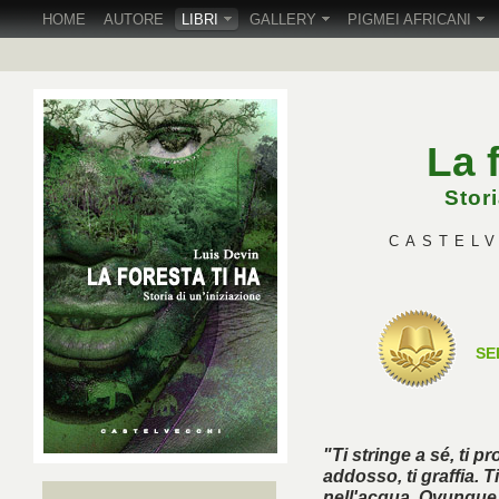
HOME
AUTORE
LIBRI
GALLERY
PIGMEI AFRICANI
La 
Stori
CASTELVE
SE
"Ti stringe a sé, ti pr
addosso, ti graffia. 
nell'acqua. Ovunque tu