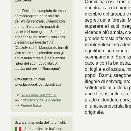
Luis Devin
Comincia così il racco
dai rituali a cui i pig
Luis Devin ha compiuto ricerche
membro del gruppo e co
antropologiche nelle foreste
segreti della foresta. 
dell'Africa centrale, vivendo con i
superare e i suoi inse
pigmei Baka e altri popoli di
vicenda più ampia, che
cacciatori-raccoglitori. Su queste
esperienze ha scritto il suo libro
grande foresta african
d'esordio
La foresta ti ha
mantenutosi fino a tem
(Castelvecchi). Mangiando termiti
equilibrio, un mondo 
vive e larve di coleottero con gli
scomparendo. Spedizion
amici della foresta è nata anche
caccia con la balestra, 
l'idea del suo nuovo libro
Ai
di foglie e di acqua, m
confini del gusto
(Sonzogno).
popoli Bantu, stregone
www.luisdevin.com
illegale di selvaggina
www.facebook.com/LuisDevin
sottofondo alla storia 
uno stile asciutto e co
-->
Nota biografica estesa
grado di fondere narra
-->
Fotogallery delle ricerche
di una sconosciuta lin
-->
Pigmei Baka
originale.
Scarica la scheda del libro (pdf):
Scheda libro in Italiano: