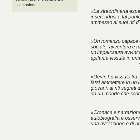
scompaiono
«La straordinaria esp
inserendosi a tal punt
ammesso ai suoi riti d'
«Un romanzo capace d
sociale, avventura e m
un'impalcatura avvincen
epifanie vissute in pr
«Devin ha vissuto tra 
farsi ammettere in un l
giovani, ai riti segreti
da un mondo che sco
«Cronaca e narrazione
autobiografia e osserva
una rivelazione e di u