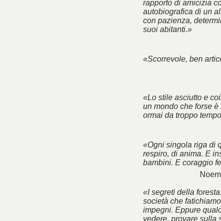
rapporto di amicizia co
autobiografica di un a
con pazienza, determin
suoi abitanti.»
«Scorrevole, ben artico
«Lo stile asciutto e co
un mondo che forse è 
ormai da troppo tempo
«Ogni singola riga di 
respiro, di anima. E ins
bambini. E coraggio f
Noemi
«I segreti della foresta
società che fatichiamo 
impegni. Eppure qualc
vedere, provare sulla 