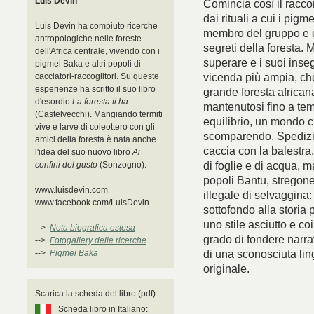
Luis Devin
Comincia così il racco
dai rituali a cui i pig
Luis Devin ha compiuto ricerche
membro del gruppo e co
antropologiche nelle foreste
segreti della foresta. 
dell'Africa centrale, vivendo con i
superare e i suoi inse
pigmei Baka e altri popoli di
vicenda più ampia, che
cacciatori-raccoglitori. Su queste
esperienze ha scritto il suo libro
grande foresta african
d'esordio
La foresta ti ha
mantenutosi fino a tem
(Castelvecchi). Mangiando termiti
equilibrio, un mondo 
vive e larve di coleottero con gli
scomparendo. Spedizion
amici della foresta è nata anche
caccia con la balestra, 
l'idea del suo nuovo libro
Ai
di foglie e di acqua, m
confini del gusto
(Sonzogno).
popoli Bantu, stregone
www.luisdevin.com
illegale di selvaggina
www.facebook.com/LuisDevin
sottofondo alla storia 
uno stile asciutto e co
-->
Nota biografica estesa
grado di fondere narra
-->
Fotogallery delle ricerche
di una sconosciuta lin
-->
Pigmei Baka
originale.
Scarica la scheda del libro (pdf):
Scheda libro in Italiano: