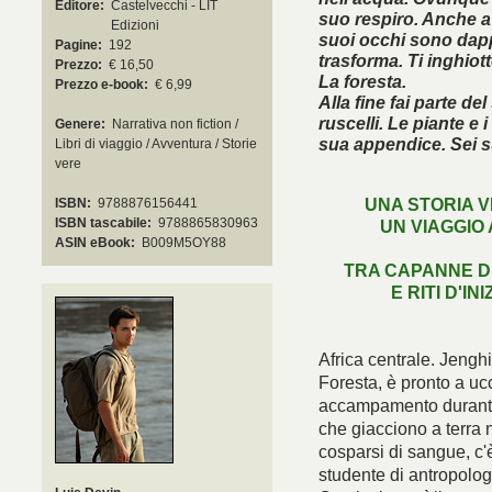
Editore:
Castelvecchi - LIT
suo respiro. Anche a
Edizioni
suoi occhi sono dappe
Pagine:
192
trasforma. Ti inghiott
Prezzo:
€ 16,50
La foresta.
Prezzo e-book:
€ 6,99
Alla fine fai parte de
ruscelli. Le piante e 
Genere:
Narrativa non fiction /
sua appendice. Sei s
Libri di viaggio / Avventura / Storie
vere
UNA STORIA V
ISBN:
9788876156441
ISBN tascabile:
9788865830963
UN VIAGGIO
È arri
ASIN eBook:
B009M5OY88
TRA CAPANNE DI
E RITI D'IN
Africa centrale. Jenghi,
Foresta, è pronto a uc
accampamento durante u
che giacciono a terra n
cosparsi di sangue, c'
studente di antropolog