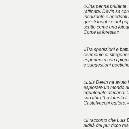
«Una penna brillante, 
raffinata. Devin sa co
incalzante e aneddoti 
questi luoghi e del po
scritto come una fotogra
Come la foresta.»
«Tra spedizioni e battu
cerimonie di stregoner
esperienza con i pigm
e suggestioni poetich
«Luis Devin ha avuto il
esplorare un mondo an
equatoriale africana. 
suo libro "La foresta ti
Castelvecchi editore.»
«Il racconto che Luis 
aldilà del pur ricco res