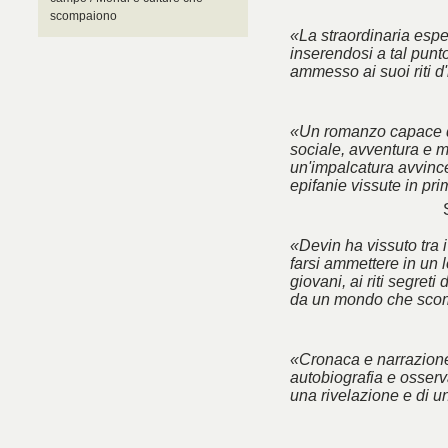
scompaiono
«La straordinaria esp
inserendosi a tal punt
ammesso ai suoi riti d'
«Un romanzo capace d
sociale, avventura e m
un'impalcatura avvincen
epifanie vissute in pr
«Devin ha vissuto tra 
farsi ammettere in un l
giovani, ai riti segreti
da un mondo che sco
«Cronaca e narrazione
autobiografia e osserva
una rivelazione e di u