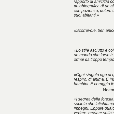
rapporto di amicizia co
autobiografica di un a
con pazienza, determin
suoi abitanti.»
«Scorrevole, ben artico
«Lo stile asciutto e co
un mondo che forse è 
ormai da troppo tempo
«Ogni singola riga di 
respiro, di anima. E ins
bambini. E coraggio f
Noemi
«I segreti della foresta
società che fatichiamo 
impegni. Eppure qualc
vedere, provare sulla 