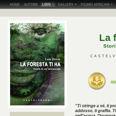
HOME
AUTORE
LIBRI
GALLERY
PIGMEI AFRICANI
La 
Stori
CASTELVE
SE
"Ti stringe a sé, ti pr
addosso, ti graffia. 
nell'acqua. Ovunque tu