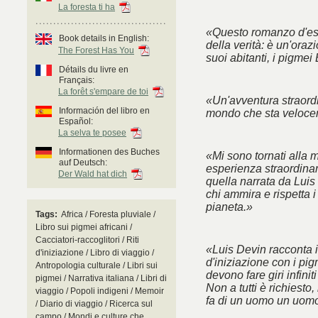
La foresta ti ha
«Questo romanzo d'esor
Book details in English:
della verità: è un'oraz
The Forest Has You
suoi abitanti, i pigmei
Détails du livre en
Français:
La forêt s'empare de toi
«Un'avventura straordi
Información del libro en
mondo che sta veloc
Español:
La selva te posee
Informationen des Buches
«Mi sono tornati alla m
auf Deutsch:
esperienza straordinaria
Der Wald hat dich
quella narrata da Luis
chi ammira e rispetta i
pianeta.»
Tags:
Africa / Foresta pluviale /
Libro sui pigmei africani /
Cacciatori-raccoglitori / Riti
«Luis Devin racconta i
d'iniziazione / Libro di viaggio /
d'iniziazione con i pi
Antropologia culturale / Libri sui
devono fare giri infinit
pigmei / Narrativa italiana / Libri di
Non a tutti è richiest
viaggio / Popoli indigeni / Memoir
fa di un uomo un uomo
/ Diario di viaggio / Ricerca sul
campo / Mondi e culture che